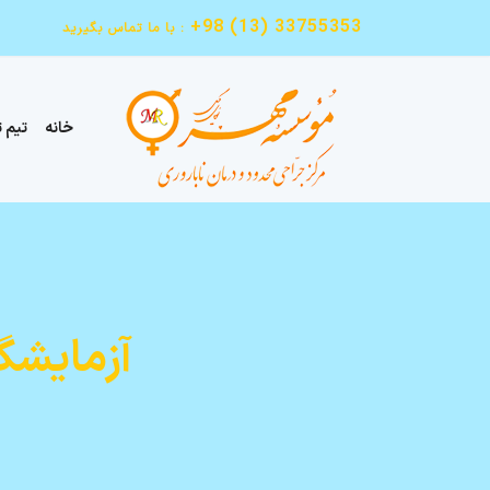
+98 (13) 33755353
با ما تماس بگیرید :
خانه
تیم 
آزمایشگ