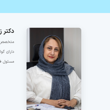
دکتر ز
متخصص و 
دارای گو
مسئول فن