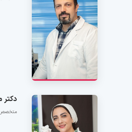
دکتر 
متخصص ژن