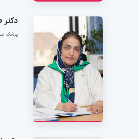
دکتر ط
پزشک عمو