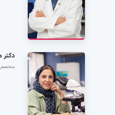
دکتر م
متخصص پا