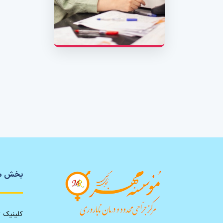
بخش ه
کلینیک 