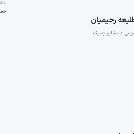
دکتر
مسئ
لیعه رحیمیان
می / مشاور ژنتیک