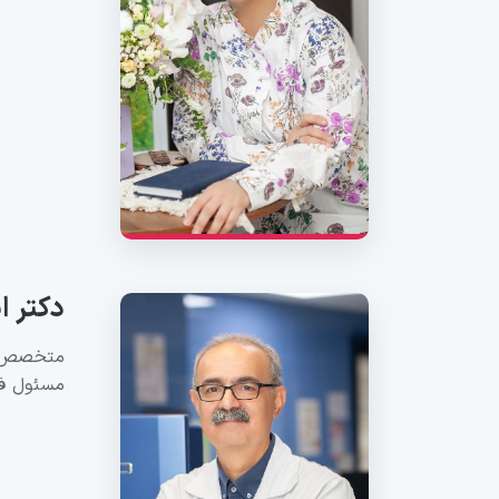
دکتر ا
متخصص ع
مسئول فن