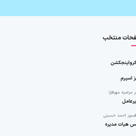
حات منتخب
رواینجکشن
ز اسپرم
 مرضيه مهرافزا
رعامل
فسور احمد حسینی
س هیات مدیره